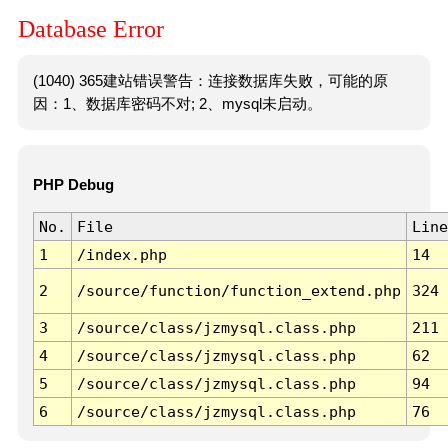
Database Error
(1040) 365建站错误警告：连接数据库失败，可能的原
因：1、数据库密码不对; 2、mysql未启动。
PHP Debug
No.
File
Line
1
/index.php
14
2
/source/function/function_extend.php
324
3
/source/class/jzmysql.class.php
211
4
/source/class/jzmysql.class.php
62
5
/source/class/jzmysql.class.php
94
6
/source/class/jzmysql.class.php
76