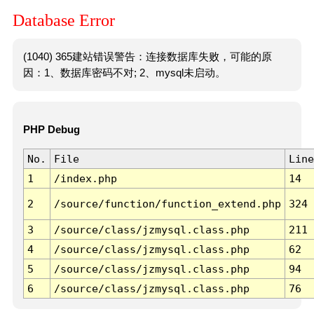
Database Error
(1040) 365建站错误警告：连接数据库失败，可能的原
因：1、数据库密码不对; 2、mysql未启动。
PHP Debug
No.
File
Line
1
/index.php
14
2
/source/function/function_extend.php
324
3
/source/class/jzmysql.class.php
211
4
/source/class/jzmysql.class.php
62
5
/source/class/jzmysql.class.php
94
6
/source/class/jzmysql.class.php
76