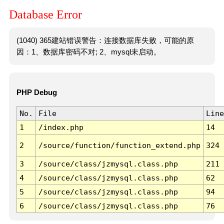
Database Error
(1040) 365建站错误警告：连接数据库失败，可能的原
因：1、数据库密码不对; 2、mysql未启动。
PHP Debug
No.
File
Line
1
/index.php
14
2
/source/function/function_extend.php
324
3
/source/class/jzmysql.class.php
211
4
/source/class/jzmysql.class.php
62
5
/source/class/jzmysql.class.php
94
6
/source/class/jzmysql.class.php
76