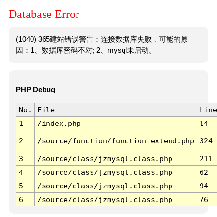
Database Error
(1040) 365建站错误警告：连接数据库失败，可能的原
因：1、数据库密码不对; 2、mysql未启动。
PHP Debug
No.
File
Line
1
/index.php
14
2
/source/function/function_extend.php
324
3
/source/class/jzmysql.class.php
211
4
/source/class/jzmysql.class.php
62
5
/source/class/jzmysql.class.php
94
6
/source/class/jzmysql.class.php
76