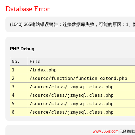
Database Error
(1040) 365建站错误警告：连接数据库失败，可能的原因：1、数
PHP Debug
No.
File
1
/index.php
2
/source/function/function_extend.php
3
/source/class/jzmysql.class.php
4
/source/class/jzmysql.class.php
5
/source/class/jzmysql.class.php
6
/source/class/jzmysql.class.php
www.365jz.com
已经将此