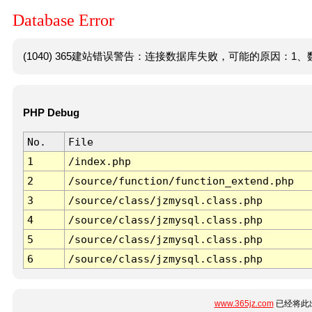
Database Error
(1040) 365建站错误警告：连接数据库失败，可能的原因：1、数
PHP Debug
No.
File
1
/index.php
2
/source/function/function_extend.php
3
/source/class/jzmysql.class.php
4
/source/class/jzmysql.class.php
5
/source/class/jzmysql.class.php
6
/source/class/jzmysql.class.php
www.365jz.com
已经将此