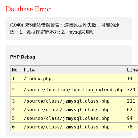
Database Error
(1040) 365建站错误警告：连接数据库失败，可能的原
因：1、数据库密码不对; 2、mysql未启动。
PHP Debug
No.
File
Line
1
/index.php
14
2
/source/function/function_extend.php
324
3
/source/class/jzmysql.class.php
211
4
/source/class/jzmysql.class.php
62
5
/source/class/jzmysql.class.php
94
6
/source/class/jzmysql.class.php
76