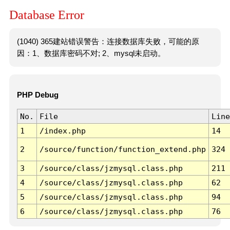
Database Error
(1040) 365建站错误警告：连接数据库失败，可能的原
因：1、数据库密码不对; 2、mysql未启动。
PHP Debug
No.
File
Line
1
/index.php
14
2
/source/function/function_extend.php
324
3
/source/class/jzmysql.class.php
211
4
/source/class/jzmysql.class.php
62
5
/source/class/jzmysql.class.php
94
6
/source/class/jzmysql.class.php
76