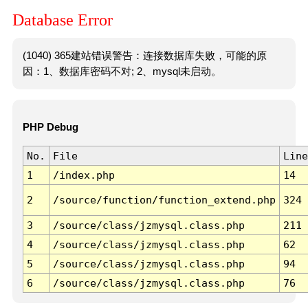
Database Error
(1040) 365建站错误警告：连接数据库失败，可能的原
因：1、数据库密码不对; 2、mysql未启动。
PHP Debug
No.
File
Line
1
/index.php
14
2
/source/function/function_extend.php
324
3
/source/class/jzmysql.class.php
211
4
/source/class/jzmysql.class.php
62
5
/source/class/jzmysql.class.php
94
6
/source/class/jzmysql.class.php
76