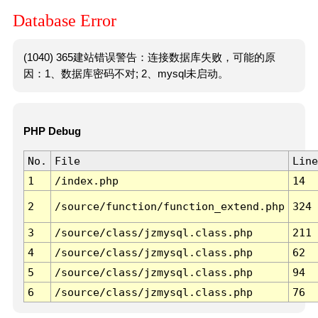
Database Error
(1040) 365建站错误警告：连接数据库失败，可能的原
因：1、数据库密码不对; 2、mysql未启动。
PHP Debug
No.
File
Line
1
/index.php
14
2
/source/function/function_extend.php
324
3
/source/class/jzmysql.class.php
211
4
/source/class/jzmysql.class.php
62
5
/source/class/jzmysql.class.php
94
6
/source/class/jzmysql.class.php
76