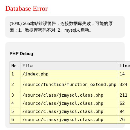
Database Error
(1040) 365建站错误警告：连接数据库失败，可能的原
因：1、数据库密码不对; 2、mysql未启动。
PHP Debug
No.
File
Line
1
/index.php
14
2
/source/function/function_extend.php
324
3
/source/class/jzmysql.class.php
211
4
/source/class/jzmysql.class.php
62
5
/source/class/jzmysql.class.php
94
6
/source/class/jzmysql.class.php
76