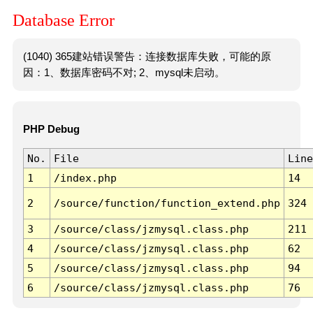
Database Error
(1040) 365建站错误警告：连接数据库失败，可能的原
因：1、数据库密码不对; 2、mysql未启动。
PHP Debug
No.
File
Line
1
/index.php
14
2
/source/function/function_extend.php
324
3
/source/class/jzmysql.class.php
211
4
/source/class/jzmysql.class.php
62
5
/source/class/jzmysql.class.php
94
6
/source/class/jzmysql.class.php
76