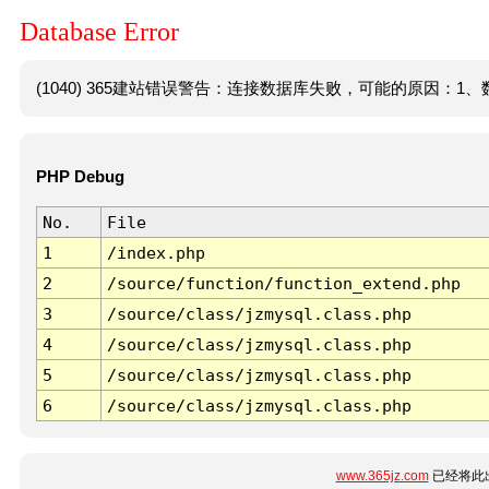
Database Error
(1040) 365建站错误警告：连接数据库失败，可能的原因：1、数
PHP Debug
No.
File
1
/index.php
2
/source/function/function_extend.php
3
/source/class/jzmysql.class.php
4
/source/class/jzmysql.class.php
5
/source/class/jzmysql.class.php
6
/source/class/jzmysql.class.php
www.365jz.com
已经将此