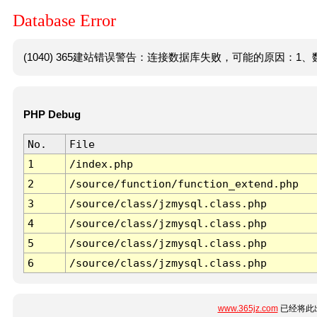
Database Error
(1040) 365建站错误警告：连接数据库失败，可能的原因：1、数
PHP Debug
No.
File
1
/index.php
2
/source/function/function_extend.php
3
/source/class/jzmysql.class.php
4
/source/class/jzmysql.class.php
5
/source/class/jzmysql.class.php
6
/source/class/jzmysql.class.php
www.365jz.com
已经将此