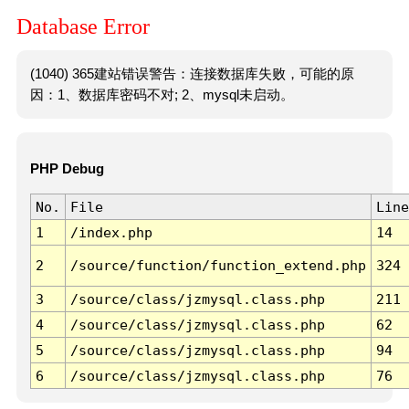
Database Error
(1040) 365建站错误警告：连接数据库失败，可能的原
因：1、数据库密码不对; 2、mysql未启动。
PHP Debug
No.
File
Line
1
/index.php
14
2
/source/function/function_extend.php
324
3
/source/class/jzmysql.class.php
211
4
/source/class/jzmysql.class.php
62
5
/source/class/jzmysql.class.php
94
6
/source/class/jzmysql.class.php
76