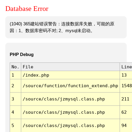
Database Error
(1040) 365建站错误警告：连接数据库失败，可能的原
因：1、数据库密码不对; 2、mysql未启动。
PHP Debug
No.
File
Line
1
/index.php
13
2
/source/function/function_extend.php
1548
3
/source/class/jzmysql.class.php
211
4
/source/class/jzmysql.class.php
62
5
/source/class/jzmysql.class.php
94