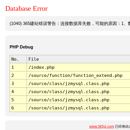
Database Error
(1040) 365建站错误警告：连接数据库失败，可能的原因：1、数
PHP Debug
No.
File
1
/index.php
2
/source/function/function_extend.php
3
/source/class/jzmysql.class.php
4
/source/class/jzmysql.class.php
5
/source/class/jzmysql.class.php
6
/source/class/jzmysql.class.php
www.365jz.com
已经将此