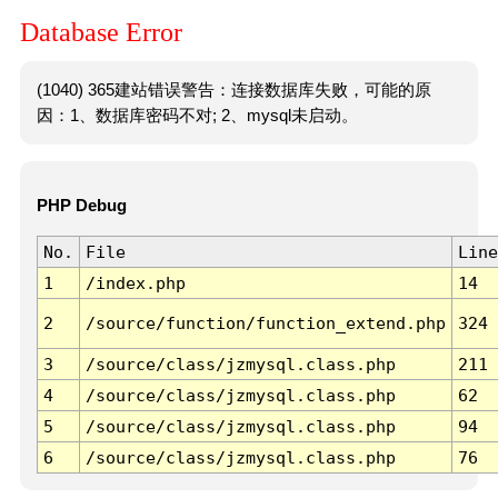
Database Error
(1040) 365建站错误警告：连接数据库失败，可能的原
因：1、数据库密码不对; 2、mysql未启动。
PHP Debug
No.
File
Line
1
/index.php
14
2
/source/function/function_extend.php
324
3
/source/class/jzmysql.class.php
211
4
/source/class/jzmysql.class.php
62
5
/source/class/jzmysql.class.php
94
6
/source/class/jzmysql.class.php
76