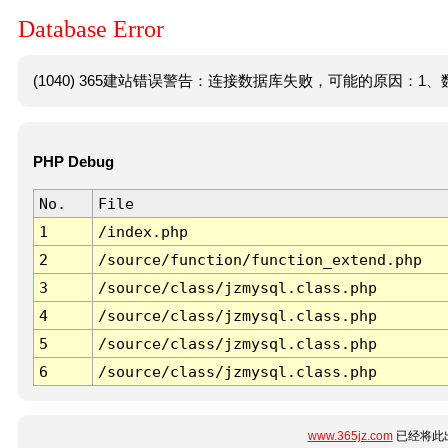
Database Error
(1040) 365建站错误警告：连接数据库失败，可能的原因：1、数
PHP Debug
No.
File
1
/index.php
2
/source/function/function_extend.php
3
/source/class/jzmysql.class.php
4
/source/class/jzmysql.class.php
5
/source/class/jzmysql.class.php
6
/source/class/jzmysql.class.php
www.365jz.com
已经将此