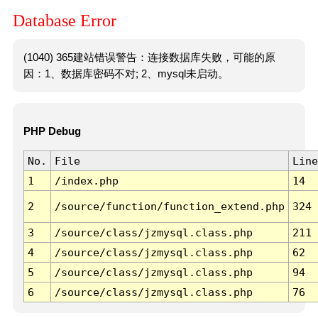
Database Error
(1040) 365建站错误警告：连接数据库失败，可能的原
因：1、数据库密码不对; 2、mysql未启动。
PHP Debug
No.
File
Line
1
/index.php
14
2
/source/function/function_extend.php
324
3
/source/class/jzmysql.class.php
211
4
/source/class/jzmysql.class.php
62
5
/source/class/jzmysql.class.php
94
6
/source/class/jzmysql.class.php
76