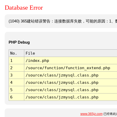
Database Error
(1040) 365建站错误警告：连接数据库失败，可能的原因：1、数
PHP Debug
No.
File
1
/index.php
2
/source/function/function_extend.php
3
/source/class/jzmysql.class.php
4
/source/class/jzmysql.class.php
5
/source/class/jzmysql.class.php
6
/source/class/jzmysql.class.php
www.365jz.com
已经将此