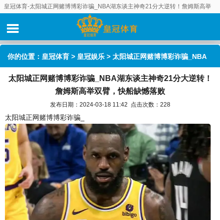
皇冠体育-太阳城正网赌博博彩诈骗_NBA湖东谈主神奇21分大逆转！詹姆斯高举
双臂，快船缺憾落败
你的位置：
皇冠体育
>
皇冠娱乐
> 太阳城正网赌博博彩诈骗_NBA
太阳城正网赌博博彩诈骗_NBA湖东谈主神奇21分大逆转！
湖东谈主神奇21分大逆转！詹姆斯高举双臂，快船缺憾落败
詹姆斯高举双臂，快船缺憾落败
发布日期：2024-03-18 11:42 点击次数：228
太阳城正网赌博博彩诈骗_