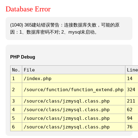
Database Error
(1040) 365建站错误警告：连接数据库失败，可能的原
因：1、数据库密码不对; 2、mysql未启动。
PHP Debug
No.
File
Line
1
/index.php
14
2
/source/function/function_extend.php
324
3
/source/class/jzmysql.class.php
211
4
/source/class/jzmysql.class.php
62
5
/source/class/jzmysql.class.php
94
6
/source/class/jzmysql.class.php
76