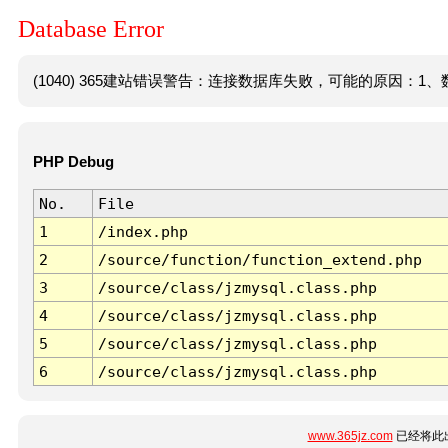
Database Error
(1040) 365建站错误警告：连接数据库失败，可能的原因：1、数
PHP Debug
No.
File
1
/index.php
2
/source/function/function_extend.php
3
/source/class/jzmysql.class.php
4
/source/class/jzmysql.class.php
5
/source/class/jzmysql.class.php
6
/source/class/jzmysql.class.php
www.365jz.com
已经将此