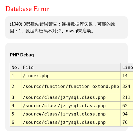
Database Error
(1040) 365建站错误警告：连接数据库失败，可能的原
因：1、数据库密码不对; 2、mysql未启动。
PHP Debug
No.
File
Line
1
/index.php
14
2
/source/function/function_extend.php
324
3
/source/class/jzmysql.class.php
211
4
/source/class/jzmysql.class.php
62
5
/source/class/jzmysql.class.php
94
6
/source/class/jzmysql.class.php
76