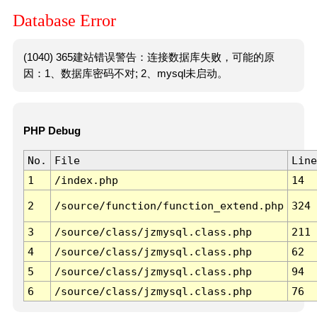
Database Error
(1040) 365建站错误警告：连接数据库失败，可能的原
因：1、数据库密码不对; 2、mysql未启动。
PHP Debug
No.
File
Line
1
/index.php
14
2
/source/function/function_extend.php
324
3
/source/class/jzmysql.class.php
211
4
/source/class/jzmysql.class.php
62
5
/source/class/jzmysql.class.php
94
6
/source/class/jzmysql.class.php
76