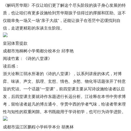
《解码芳华期》不仅让咱们更了解这个尽头阶段的孩子身心发展的特
质，也让咱们有更多设施给到芳华期孩子信得过的撑握和匡助。这不
仅能幸免一场又一场“亲子大战”，还能让孩子在苍茫中迟缓找到自
信，走进更精彩的东谈主生阶段。
皇冠体育提款
成都市泡桐树小学蜀都分校本分 邱李艳
阅读竹素：《诗的八堂课》
读后感：
浙大诠释江弱水所著的《诗的八堂课》，以系列讲座的体式，对博
弈、味谈、声文、肌理、玄想、情色、乡愁、物化等话题张开了特意
旨的究诘。一个话题“一堂课”，前四堂课主要从写诗设施给读者以启
发，后四堂课主要就诗作东题进行长远分析。江诠释在本书中旁求博
考，留给读者超凡的博古通今、学贯中西的学者气味，给读者带来理
性与知性的双重闲隙。本书既能用于学诗初学，也可行为诗学进阶。
成都市温江区鹏程小学科学本分 胡奥林