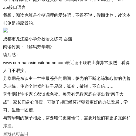
api接口语言
我想，阅读也算是个挺调理的爱好吧，不得不说，假期休养，读这本
书倒是很应景的。
成都市龙江路小学分校语文练习 岳潇
阅读竹素：《解码芳华期》
读后感：
www.coronacasinositehome.com最近德甲联赛比赛异常激烈，看得
人目不暇接。
芳华期是东谈主一世中最苍茫的期间，躯壳的不断老练和心智的伪善
足老练，使这个时候的孩子易怒，孤介，敏锐，不自信……
芳华期让许多家长都谈虎色变。每天有无数家庭在演出着“亲子大
战”，家长们身心俱疲，可孩子却已经莫得朝着更好的办法发展，学
习、生活一团糟。
与芳华期的孩子相处，需要咱们更懂他们，需要对他们有更多瓦解和
撑握。
皇冠及时盘口