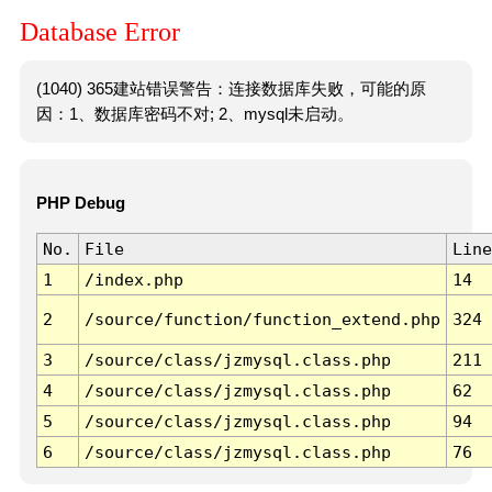
Database Error
(1040) 365建站错误警告：连接数据库失败，可能的原
因：1、数据库密码不对; 2、mysql未启动。
PHP Debug
No.
File
Line
1
/index.php
14
2
/source/function/function_extend.php
324
3
/source/class/jzmysql.class.php
211
4
/source/class/jzmysql.class.php
62
5
/source/class/jzmysql.class.php
94
6
/source/class/jzmysql.class.php
76