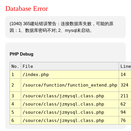
Database Error
(1040) 365建站错误警告：连接数据库失败，可能的原
因：1、数据库密码不对; 2、mysql未启动。
PHP Debug
No.
File
Line
1
/index.php
14
2
/source/function/function_extend.php
324
3
/source/class/jzmysql.class.php
211
4
/source/class/jzmysql.class.php
62
5
/source/class/jzmysql.class.php
94
6
/source/class/jzmysql.class.php
76