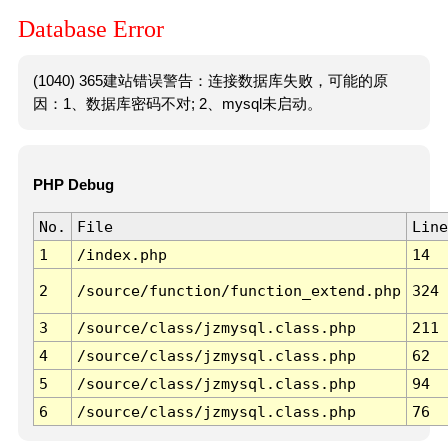
Database Error
(1040) 365建站错误警告：连接数据库失败，可能的原
因：1、数据库密码不对; 2、mysql未启动。
PHP Debug
No.
File
Line
1
/index.php
14
2
/source/function/function_extend.php
324
3
/source/class/jzmysql.class.php
211
4
/source/class/jzmysql.class.php
62
5
/source/class/jzmysql.class.php
94
6
/source/class/jzmysql.class.php
76