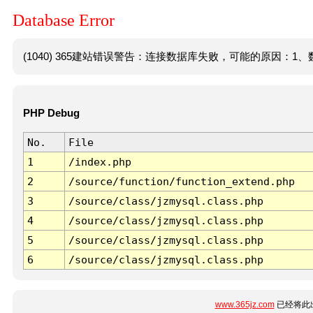
Database Error
(1040) 365建站错误警告：连接数据库失败，可能的原因：1、数
PHP Debug
No.
File
1
/index.php
2
/source/function/function_extend.php
3
/source/class/jzmysql.class.php
4
/source/class/jzmysql.class.php
5
/source/class/jzmysql.class.php
6
/source/class/jzmysql.class.php
www.365jz.com
已经将此