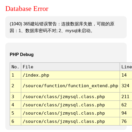
Database Error
(1040) 365建站错误警告：连接数据库失败，可能的原
因：1、数据库密码不对; 2、mysql未启动。
PHP Debug
No.
File
Line
1
/index.php
14
2
/source/function/function_extend.php
324
3
/source/class/jzmysql.class.php
211
4
/source/class/jzmysql.class.php
62
5
/source/class/jzmysql.class.php
94
6
/source/class/jzmysql.class.php
76